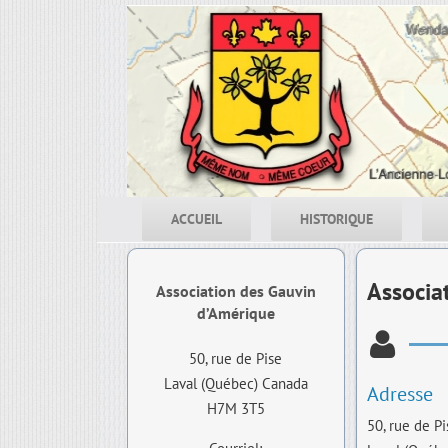
Skip
to
content
ACCUEIL
HISTORIQUE
Associa
Association des Gauvin
d’Amérique
50, rue de Pise
Laval (Québec) Canada
Adresse
H7M 3T5
50, rue de Pi