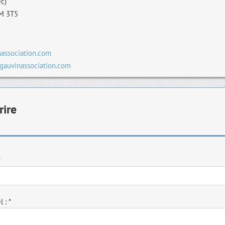
c)
M 3T5
association.com
gauvinassociation.com
rire
*
 : *