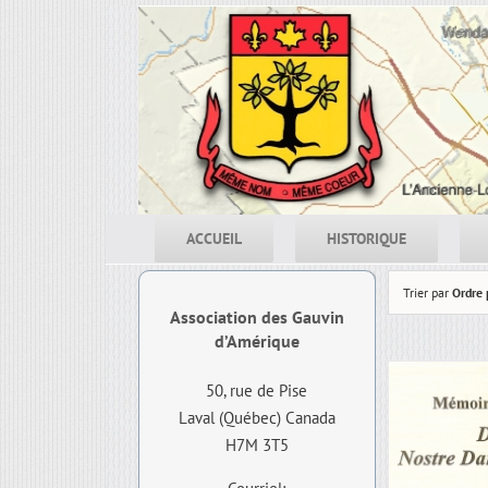
Skip
to
content
ACCUEIL
HISTORIQUE
Trier par
Ordre 
Association des Gauvin
d’Amérique
50, rue de Pise
Laval (Québec) Canada
H7M 3T5