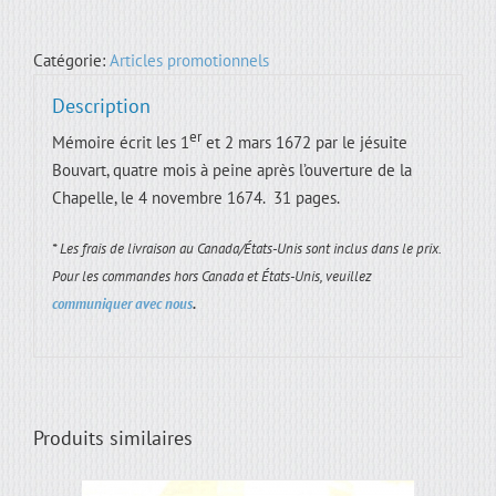
Au
commencement
Catégorie:
Articles promotionnels
de
L'Ancienne
Description
Lorette
er
Mémoire écrit les 1
et 2 mars 1672 par le jésuite
Bouvart, quatre mois à peine après l’ouverture de la
Chapelle, le 4 novembre 1674. 31 pages.
* Les frais de livraison au Canada/États-Unis sont inclus dans le prix.
Pour les commandes hors Canada et États-Unis, veuillez
communiquer avec nous
.
Produits similaires