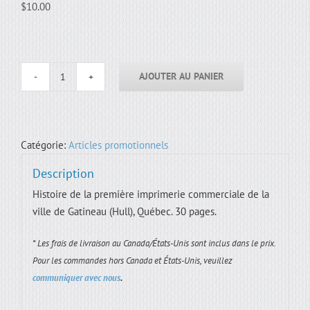
$
10.00
AJOUTER AU PANIER
quantité
de
L'imprimerie
Gauvin
Catégorie:
Articles promotionnels
1892-
1970
Description
Histoire de la première imprimerie commerciale de la
ville de Gatineau (Hull), Québec. 30 pages.
* Les frais de livraison au Canada/États-Unis sont inclus dans le prix.
Pour les commandes hors Canada et États-Unis, veuillez
communiquer avec nous
.