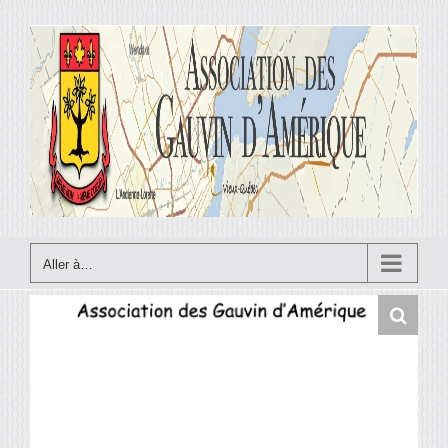
Skip
to
content
Aller à…