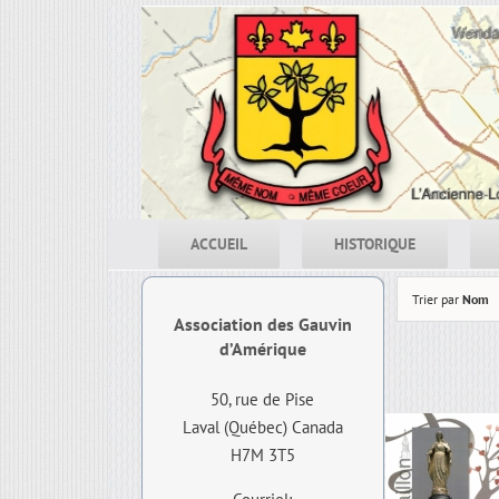
Skip
to
content
ACCUEIL
HISTORIQUE
Trier par
Nom
Association des Gauvin
d’Amérique
50, rue de Pise
Laval (Québec) Canada
H7M 3T5