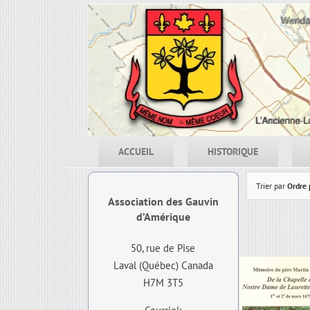
Skip
to
content
ACCUEIL
HISTORIQUE
Trier par
Ordre 
Association des Gauvin
d’Amérique
50, rue de Pise
Laval (Québec) Canada
H7M 3T5