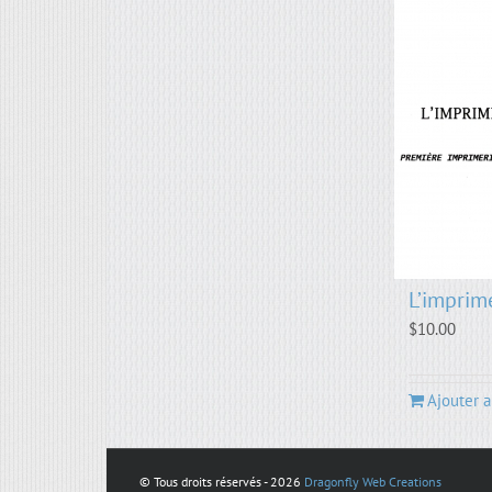
L’imprim
$
10.00
Ajouter a
© Tous droits réservés -
2026
Dragonfly Web Creations