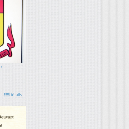
**
Détails