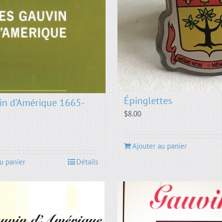
Épinglettes
in d’Amérique 1665-
$
8.00
Ajouter au panier
u panier
Détails