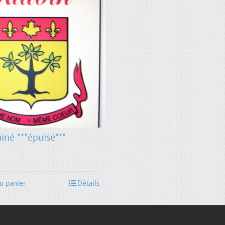
iné ***épuisé***
u panier
Détails