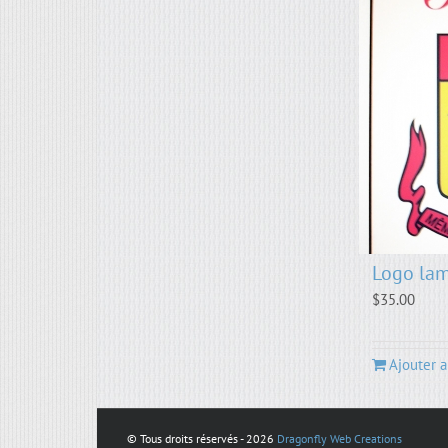
Logo lam
$
35.00
Ajouter a
© Tous droits réservés -
2026
Dragonfly Web Creations