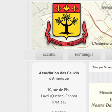
Skip
to
content
ACCUEIL
HISTORIQUE
Trier par
Ordre 
Association des Gauvin
d’Amérique
50, rue de Pise
Laval (Québec) Canada
H7M 3T5