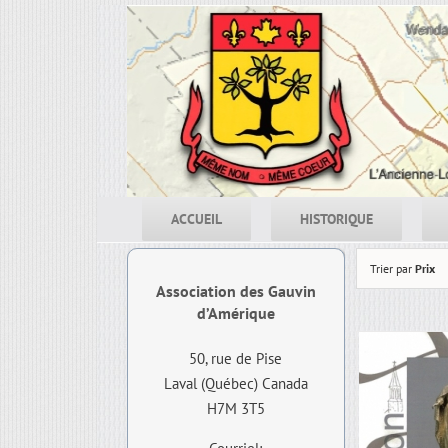
Skip
to
content
ACCUEIL
HISTORIQUE
Trier par
Prix
Association des Gauvin
d’Amérique
50, rue de Pise
Laval (Québec) Canada
H7M 3T5