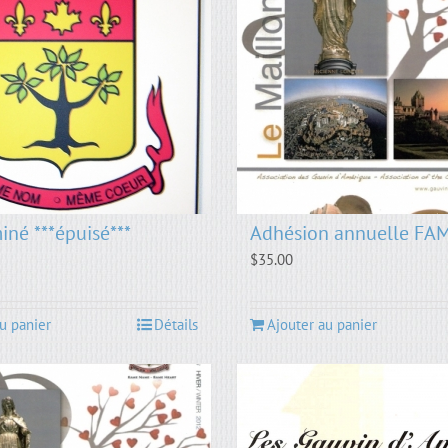
iné ***épuisé***
Adhésion annuelle FA
$
35.00
u panier
Détails
Ajouter au panier