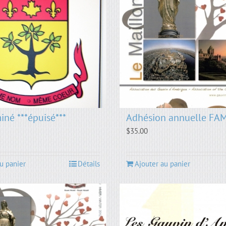
iné ***épuisé***
Adhésion annuelle FA
$
35.00
u panier
Détails
Ajouter au panier