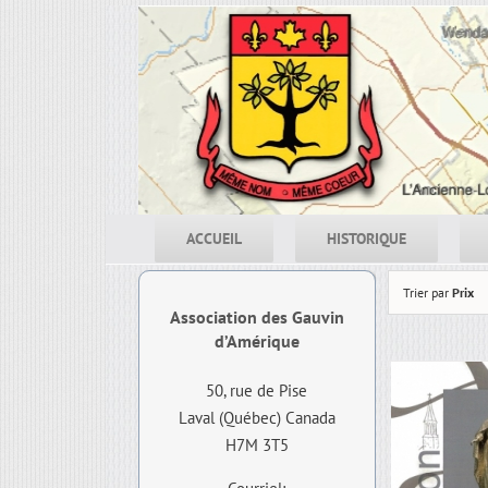
Skip
to
content
ACCUEIL
HISTORIQUE
Trier par
Prix
Association des Gauvin
d’Amérique
50, rue de Pise
Laval (Québec) Canada
H7M 3T5