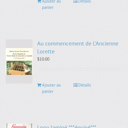
Ajouter au
Détails
panier
Au commencement de L’Ancienne
Lorette
$
10.00
Ajouter au
Détails
panier
Logo laminé ***épuisé***